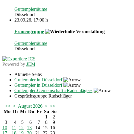
Guttemplerräume
Düsseldorf
23.09.26
,
17:00 h
Frauengruppe
Guttemplerräume
Düsseldorf
Powered by
JEM
Aktuelle Seite:
Guttempler in Düsseldorf
Guttempler in Düsseldorf
Guttempler-Gemeinschaft »Radschläger«
Gesprächsgruppe Radschläger
<<
<
August 2026
>
>>
Mo
Di
Mi
Do
Fr
Sa
So
1
2
3
4
5
6
7
8
9
10
11
12
13
14
15
16
17
18
19
20
21
22
23