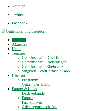
Youtube
Twitter
Facebook
Startseite
Aktuelles
Heute
Termine
Gemeinschaft »Düsseltal«
Gemeinschaft »Radschläger«
Gemeinschaft »Rheinfels«
Singkreis »VielHarmonieCare«
Über uns
Programm
Guttempler-Dialog
Partner & Links
Dachverbände
Partner
Fachkliniken
Arbeitsgemeinschaften