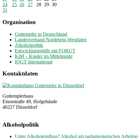
24
25
26
27
28
29
30
31
Organisation
Guttempler in Deutschland
Landesverband Nordrhein-Westfalen
Alkoholpolitik
Entwicklungshilfe mit FORUT
KiM – Kinder im Mittelpunkt
IOGT International
Kontaktdaten
Guttemplerhaus
Eisenstraße 49, Hofgebäude
40227 Düsseldorf
Alkoholpolitik
Unter Alkoholeinfluss? Alkohol am parlamentarischen Arbeitspl