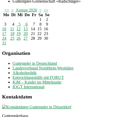
Guttempler-Gemeinschaft »Radschläger«
<<
<
August 2026
>
>>
Mo
Di
Mi
Do
Fr
Sa
So
1
2
3
4
5
6
7
8
9
10
11
12
13
14
15
16
17
18
19
20
21
22
23
24
25
26
27
28
29
30
31
Organisation
Guttempler in Deutschland
Landesverband Nordrhein-Westfalen
Alkoholpolitik
Entwicklungshilfe mit FORUT
KiM – Kinder im Mittelpunkt
IOGT International
Kontaktdaten
Guttemplerhaus