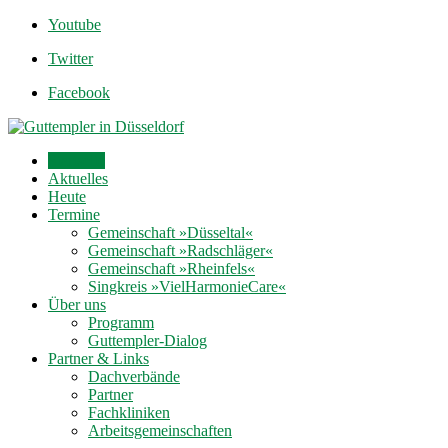
Youtube
Twitter
Facebook
Startseite
Aktuelles
Heute
Termine
Gemeinschaft »Düsseltal«
Gemeinschaft »Radschläger«
Gemeinschaft »Rheinfels«
Singkreis »VielHarmonieCare«
Über uns
Programm
Guttempler-Dialog
Partner & Links
Dachverbände
Partner
Fachkliniken
Arbeitsgemeinschaften