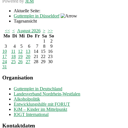
Powered by
JEM
Aktuelle Seite:
Guttempler in Düsseldorf
Tagesansicht
<<
<
August 2026
>
>>
Mo
Di
Mi
Do
Fr
Sa
So
1
2
3
4
5
6
7
8
9
10
11
12
13
14
15
16
17
18
19
20
21
22
23
24
25
26
27
28
29
30
31
Organisation
Guttempler in Deutschland
Landesverband Nordrhein-Westfalen
Alkoholpolitik
Entwicklungshilfe mit FORUT
KiM – Kinder im Mittelpunkt
IOGT International
Kontaktdaten