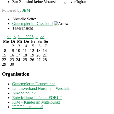
Zur Zeit sind keine Veranstaltungen verfügbar
Powered by
JEM
Aktuelle Seite:
Guttempler in Düsseldorf
Tagesansicht
<<
<
Juni 2026
>
>>
Mo
Di
Mi
Do
Fr
Sa
So
1
2
3
4
5
6
7
8
9
10
11
12
13
14
15
16
17
18
19
20
21
22
23
24
25
26
27
28
29
30
Organisation
Guttempler in Deutschland
Landesverband Nordrhein-Westfalen
Alkoholpolitik
Entwicklungshilfe mit FORUT
KiM – Kinder im Mittelpunkt
IOGT International