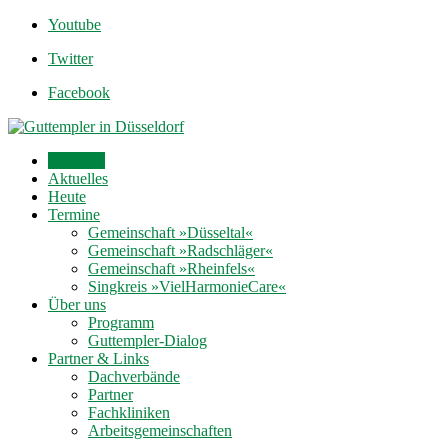
Youtube
Twitter
Facebook
Startseite
Aktuelles
Heute
Termine
Gemeinschaft »Düsseltal«
Gemeinschaft »Radschläger«
Gemeinschaft »Rheinfels«
Singkreis »VielHarmonieCare«
Über uns
Programm
Guttempler-Dialog
Partner & Links
Dachverbände
Partner
Fachkliniken
Arbeitsgemeinschaften