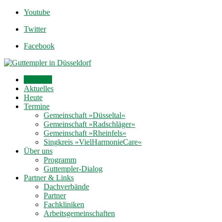
Youtube
Twitter
Facebook
Startseite
Aktuelles
Heute
Termine
Gemeinschaft »Düsseltal«
Gemeinschaft »Radschläger«
Gemeinschaft »Rheinfels«
Singkreis »VielHarmonieCare«
Über uns
Programm
Guttempler-Dialog
Partner & Links
Dachverbände
Partner
Fachkliniken
Arbeitsgemeinschaften