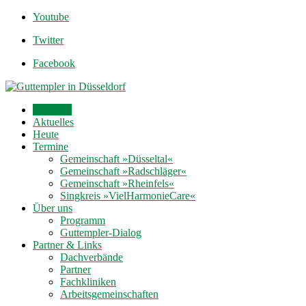
Youtube
Twitter
Facebook
Startseite
Aktuelles
Heute
Termine
Gemeinschaft »Düsseltal«
Gemeinschaft »Radschläger«
Gemeinschaft »Rheinfels«
Singkreis »VielHarmonieCare«
Über uns
Programm
Guttempler-Dialog
Partner & Links
Dachverbände
Partner
Fachkliniken
Arbeitsgemeinschaften