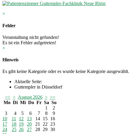
×
Fehler
Veranstaltung nicht gefunden!
Es ist ein Fehler aufgetreten!
×
Hinweis
Es gibt keine Kategorie oder es wurde keine Kategorie ausgewählt.
Aktuelle Seite:
Guttempler in Düsseldorf
<<
<
August 2026
>
>>
Mo
Di
Mi
Do
Fr
Sa
So
1
2
3
4
5
6
7
8
9
10
11
12
13
14
15
16
17
18
19
20
21
22
23
24
25
26
27
28
29
30