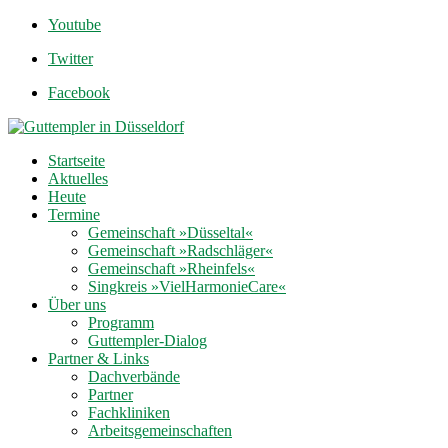
Youtube
Twitter
Facebook
Startseite
Aktuelles
Heute
Termine
Gemeinschaft »Düsseltal«
Gemeinschaft »Radschläger«
Gemeinschaft »Rheinfels«
Singkreis »VielHarmonieCare«
Über uns
Programm
Guttempler-Dialog
Partner & Links
Dachverbände
Partner
Fachkliniken
Arbeitsgemeinschaften