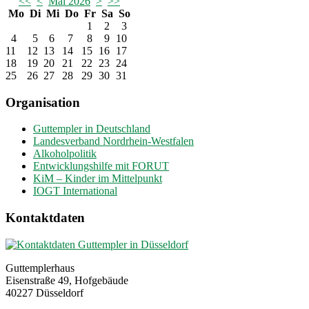
<<
<
Mai 2026
>
>>
Mo
Di
Mi
Do
Fr
Sa
So
1
2
3
4
5
6
7
8
9
10
11
12
13
14
15
16
17
18
19
20
21
22
23
24
25
26
27
28
29
30
31
Organisation
Guttempler in Deutschland
Landesverband Nordrhein-Westfalen
Alkoholpolitik
Entwicklungshilfe mit FORUT
KiM – Kinder im Mittelpunkt
IOGT International
Kontaktdaten
Guttemplerhaus
Eisenstraße 49, Hofgebäude
40227 Düsseldorf