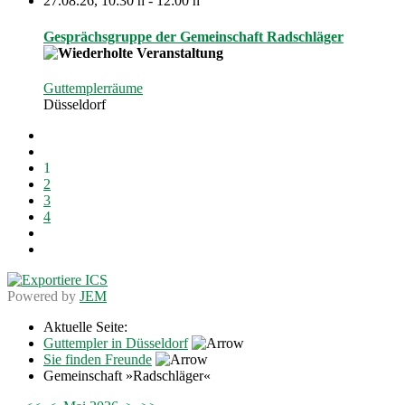
27.08.26
,
10:30 h
-
12:00 h
Gesprächsgruppe der Gemeinschaft Radschläger
Guttemplerräume
Düsseldorf
1
2
3
4
Powered by
JEM
Aktuelle Seite:
Guttempler in Düsseldorf
Sie finden Freunde
Gemeinschaft »Radschläger«