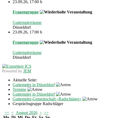
23.09.26
,
17:00 h
Frauengruppe
Guttemplerräume
Düsseldorf
23.09.26
,
17:00 h
Frauengruppe
Guttemplerräume
Düsseldorf
Powered by
JEM
Aktuelle Seite:
Guttempler in Düsseldorf
Termine
Guttempler in Düsseldorf
Guttempler-Gemeinschaft »Radschläger«
Gesprächsgruppe Radschläger
<<
<
August 2026
>
>>
Mo
Di
Mi
Do
Fr
Sa
So