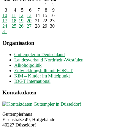
1
2
3
4
5
6
7
8
9
10
11
12
13
14
15
16
17
18
19
20
21
22
23
24
25
26
27
28
29
30
31
Organisation
Guttempler in Deutschland
Landesverband Nordrhein-Westfalen
Alkoholpolitik
Entwicklungshilfe mit FORUT
KiM – Kinder im Mittelpunkt
IOGT International
Kontaktdaten
Guttemplerhaus
Eisenstraße 49, Hofgebäude
40227 Düsseldorf