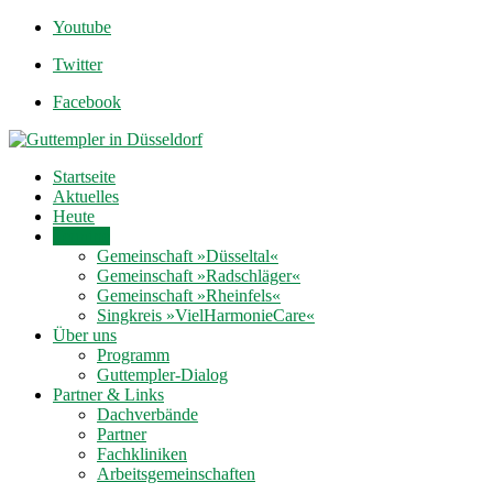
Youtube
Twitter
Facebook
Startseite
Aktuelles
Heute
Termine
Gemeinschaft »Düsseltal«
Gemeinschaft »Radschläger«
Gemeinschaft »Rheinfels«
Singkreis »VielHarmonieCare«
Über uns
Programm
Guttempler-Dialog
Partner & Links
Dachverbände
Partner
Fachkliniken
Arbeitsgemeinschaften