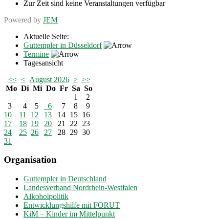
Zur Zeit sind keine Veranstaltungen verfügbar
Powered by
JEM
Aktuelle Seite:
Guttempler in Düsseldorf
Termine
Tagesansicht
<<
<
August 2026
>
>>
Mo
Di
Mi
Do
Fr
Sa
So
1
2
3
4
5
6
7
8
9
10
11
12
13
14
15
16
17
18
19
20
21
22
23
24
25
26
27
28
29
30
31
Organisation
Guttempler in Deutschland
Landesverband Nordrhein-Westfalen
Alkoholpolitik
Entwicklungshilfe mit FORUT
KiM – Kinder im Mittelpunkt