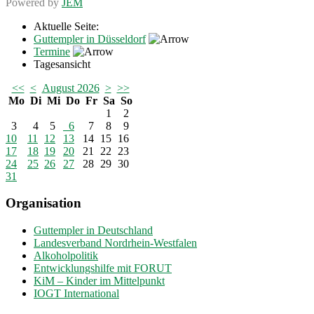
Powered by
JEM
Aktuelle Seite:
Guttempler in Düsseldorf
Termine
Tagesansicht
<<
<
August 2026
>
>>
Mo
Di
Mi
Do
Fr
Sa
So
1
2
3
4
5
6
7
8
9
10
11
12
13
14
15
16
17
18
19
20
21
22
23
24
25
26
27
28
29
30
31
Organisation
Guttempler in Deutschland
Landesverband Nordrhein-Westfalen
Alkoholpolitik
Entwicklungshilfe mit FORUT
KiM – Kinder im Mittelpunkt
IOGT International