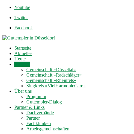
Youtube
Twitter
Facebook
Startseite
Aktuelles
Heute
Termine
Gemeinschaft »Düsseltal«
Gemeinschaft »Radschläger«
Gemeinschaft »Rheinfels«
Singkreis »VielHarmonieCare«
Über uns
Programm
Guttempler-Dialog
Partner & Links
Dachverbände
Partner
Fachkliniken
Arbeitsgemeinschaften