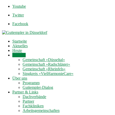
Youtube
Twitter
Facebook
Startseite
Aktuelles
Heute
Termine
Gemeinschaft »Düsseltal«
Gemeinschaft »Radschläger«
Gemeinschaft »Rheinfels«
Singkreis »VielHarmonieCare«
Über uns
Programm
Guttempler-Dialog
Partner & Links
Dachverbände
Partner
Fachkliniken
Arbeitsgemeinschaften