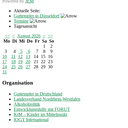
Powered by
JEM
Aktuelle Seite:
Guttempler in Düsseldorf
Termine
Tagesansicht
<<
<
August 2026
>
>>
Mo
Di
Mi
Do
Fr
Sa
So
1
2
3
4
5
6
7
8
9
10
11
12
13
14
15
16
17
18
19
20
21
22
23
24
25
26
27
28
29
30
31
Organisation
Guttempler in Deutschland
Landesverband Nordrhein-Westfalen
Alkoholpolitik
Entwicklungshilfe mit FORUT
KiM – Kinder im Mittelpunkt
IOGT International