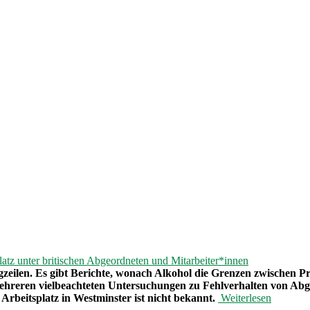
atz unter britischen Abgeordneten und Mitarbeiter*innen
agzeilen. Es gibt Berichte, wonach Alkohol die Grenzen zwischen 
ehreren vielbeachteten Untersuchungen zu Fehlverhalten von Abg
rbeitsplatz in Westminster ist nicht bekannt.
Weiterlesen