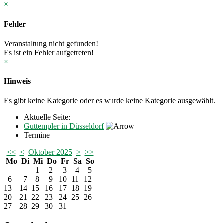
×
Fehler
Veranstaltung nicht gefunden!
Es ist ein Fehler aufgetreten!
×
Hinweis
Es gibt keine Kategorie oder es wurde keine Kategorie ausgewählt.
Aktuelle Seite:
Guttempler in Düsseldorf
Termine
<<
<
Oktober 2025
>
>>
Mo
Di
Mi
Do
Fr
Sa
So
1
2
3
4
5
6
7
8
9
10
11
12
13
14
15
16
17
18
19
20
21
22
23
24
25
26
27
28
29
30
31