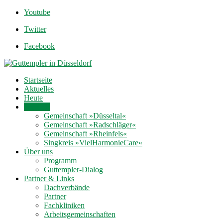
Youtube
Twitter
Facebook
Startseite
Aktuelles
Heute
Termine
Gemeinschaft »Düsseltal«
Gemeinschaft »Radschläger«
Gemeinschaft »Rheinfels«
Singkreis »VielHarmonieCare«
Über uns
Programm
Guttempler-Dialog
Partner & Links
Dachverbände
Partner
Fachkliniken
Arbeitsgemeinschaften