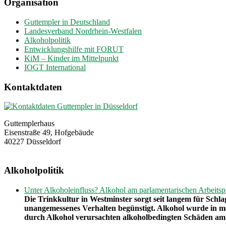
Organisation
Guttempler in Deutschland
Landesverband Nordrhein-Westfalen
Alkoholpolitik
Entwicklungshilfe mit FORUT
KiM – Kinder im Mittelpunkt
IOGT International
Kontaktdaten
Guttemplerhaus
Eisenstraße 49, Hofgebäude
40227 Düsseldorf
Alkoholpolitik
Unter Alkoholeinfluss? Alkohol am parlamentarischen Arbeitspl
Die Trinkkultur in Westminster sorgt seit langem für Schl
unangemessenes Verhalten begünstigt. Alkohol wurde in m
durch Alkohol verursachten alkoholbedingten Schäden am A