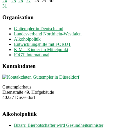
24
25
26
27
28
29
30
31
Organisation
Guttempler in Deutschland
Landesverband Nordrhein-Westfalen
Alkoholpolitik
Entwicklungshilfe mit FORUT
KiM – Kinder im Mittelpunkt
IOGT International
Kontaktdaten
Guttemplerhaus
Eisenstraße 49, Hofgebäude
40227 Düsseldorf
Alkoholpolitik
Bizarr: Bierbotschafter wird Gesundheitsminister