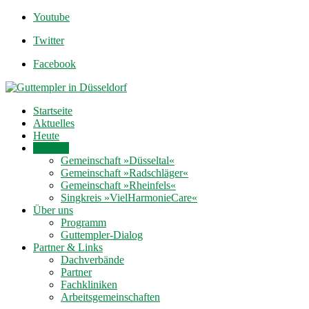
Youtube
Twitter
Facebook
Startseite
Aktuelles
Heute
Termine
Gemeinschaft »Düsseltal«
Gemeinschaft »Radschläger«
Gemeinschaft »Rheinfels«
Singkreis »VielHarmonieCare«
Über uns
Programm
Guttempler-Dialog
Partner & Links
Dachverbände
Partner
Fachkliniken
Arbeitsgemeinschaften