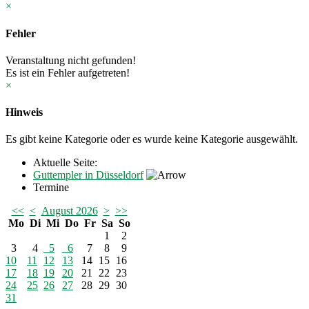
×
Fehler
Veranstaltung nicht gefunden!
Es ist ein Fehler aufgetreten!
×
Hinweis
Es gibt keine Kategorie oder es wurde keine Kategorie ausgewählt.
Aktuelle Seite:
Guttempler in Düsseldorf
Termine
<<
<
August 2026
>
>>
Mo
Di
Mi
Do
Fr
Sa
So
1
2
3
4
5
6
7
8
9
10
11
12
13
14
15
16
17
18
19
20
21
22
23
24
25
26
27
28
29
30
31