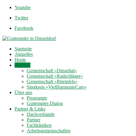
Youtube
Twitter
Facebook
Startseite
Aktuelles
Heute
Termine
Gemeinschaft »Düsseltal«
Gemeinschaft »Radschläger«
Gemeinschaft »Rheinfels«
Singkreis »VielHarmonieCare«
Über uns
Programm
Guttempler-Dialog
Partner & Links
Dachverbände
Partner
Fachkliniken
Arbeitsgemeinschaften