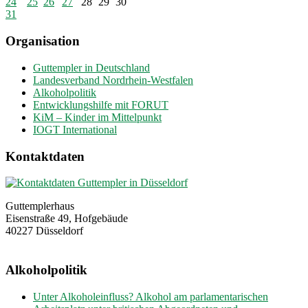
24
25
26
27
28
29
30
31
Organisation
Guttempler in Deutschland
Landesverband Nordrhein-Westfalen
Alkoholpolitik
Entwicklungshilfe mit FORUT
KiM – Kinder im Mittelpunkt
IOGT International
Kontaktdaten
Guttemplerhaus
Eisenstraße 49, Hofgebäude
40227 Düsseldorf
Alkoholpolitik
Unter Alkoholeinfluss? Alkohol am parlamentarischen