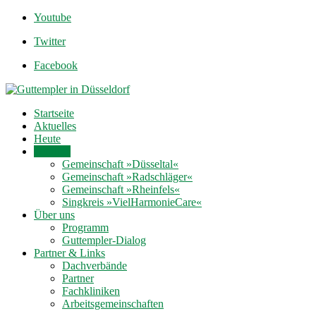
Youtube
Twitter
Facebook
Startseite
Aktuelles
Heute
Termine
Gemeinschaft »Düsseltal«
Gemeinschaft »Radschläger«
Gemeinschaft »Rheinfels«
Singkreis »VielHarmonieCare«
Über uns
Programm
Guttempler-Dialog
Partner & Links
Dachverbände
Partner
Fachkliniken
Arbeitsgemeinschaften