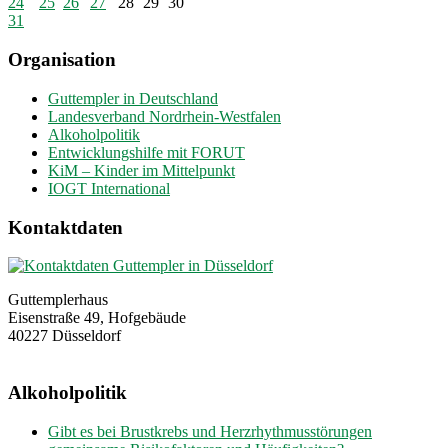
24
25
26
27
28
29
30
31
Organisation
Guttempler in Deutschland
Landesverband Nordrhein-Westfalen
Alkoholpolitik
Entwicklungshilfe mit FORUT
KiM – Kinder im Mittelpunkt
IOGT International
Kontaktdaten
Guttemplerhaus
Eisenstraße 49, Hofgebäude
40227 Düsseldorf
Alkoholpolitik
Gibt es bei Brustkrebs und Herzrhythmusstörungen