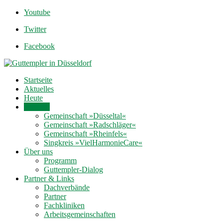
Youtube
Twitter
Facebook
Startseite
Aktuelles
Heute
Termine
Gemeinschaft »Düsseltal«
Gemeinschaft »Radschläger«
Gemeinschaft »Rheinfels«
Singkreis »VielHarmonieCare«
Über uns
Programm
Guttempler-Dialog
Partner & Links
Dachverbände
Partner
Fachkliniken
Arbeitsgemeinschaften