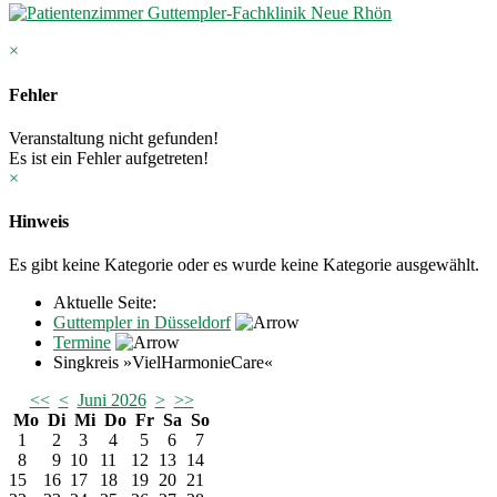
×
Fehler
Veranstaltung nicht gefunden!
Es ist ein Fehler aufgetreten!
×
Hinweis
Es gibt keine Kategorie oder es wurde keine Kategorie ausgewählt.
Aktuelle Seite:
Guttempler in Düsseldorf
Termine
Singkreis »VielHarmonieCare«
<<
<
Juni 2026
>
>>
Mo
Di
Mi
Do
Fr
Sa
So
1
2
3
4
5
6
7
8
9
10
11
12
13
14
15
16
17
18
19
20
21