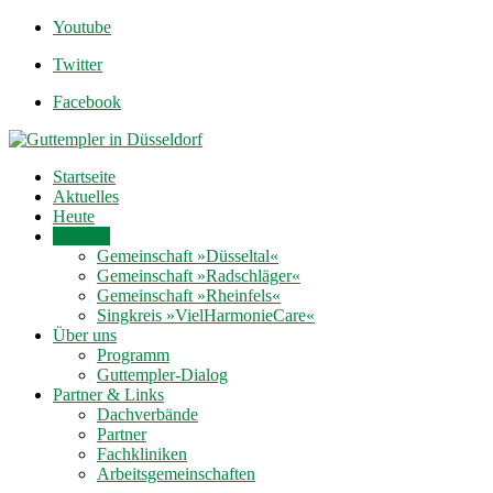
Youtube
Twitter
Facebook
Startseite
Aktuelles
Heute
Termine
Gemeinschaft »Düsseltal«
Gemeinschaft »Radschläger«
Gemeinschaft »Rheinfels«
Singkreis »VielHarmonieCare«
Über uns
Programm
Guttempler-Dialog
Partner & Links
Dachverbände
Partner
Fachkliniken
Arbeitsgemeinschaften