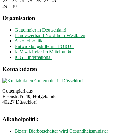
22
23
24
25
26
27
28
29
30
Organisation
Guttempler in Deutschland
Landesverband Nordrhein-Westfalen
Alkoholpolitik
Entwicklungshilfe mit FORUT
KiM – Kinder im Mittelpunkt
IOGT International
Kontaktdaten
Guttemplerhaus
Eisenstraße 49, Hofgebäude
40227 Düsseldorf
Alkoholpolitik
Bizarr: Bierbotschafter wird Gesundheitsminister