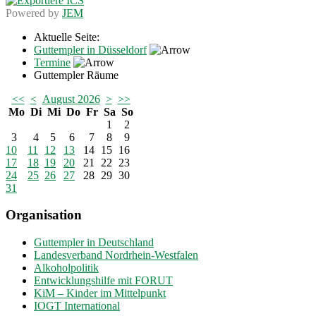
Powered by
JEM
Aktuelle Seite:
Guttempler in Düsseldorf
Termine
Guttempler Räume
<<
<
August 2026
>
>>
Mo
Di
Mi
Do
Fr
Sa
So
1
2
3
4
5
6
7
8
9
10
11
12
13
14
15
16
17
18
19
20
21
22
23
24
25
26
27
28
29
30
31
Organisation
Guttempler in Deutschland
Landesverband Nordrhein-Westfalen
Alkoholpolitik
Entwicklungshilfe mit FORUT
KiM – Kinder im Mittelpunkt
IOGT International