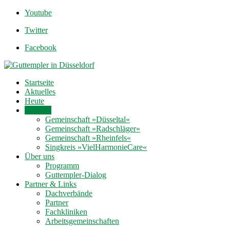
Youtube
Twitter
Facebook
Startseite
Aktuelles
Heute
Termine
Gemeinschaft »Düsseltal«
Gemeinschaft »Radschläger«
Gemeinschaft »Rheinfels«
Singkreis »VielHarmonieCare«
Über uns
Programm
Guttempler-Dialog
Partner & Links
Dachverbände
Partner
Fachkliniken
Arbeitsgemeinschaften