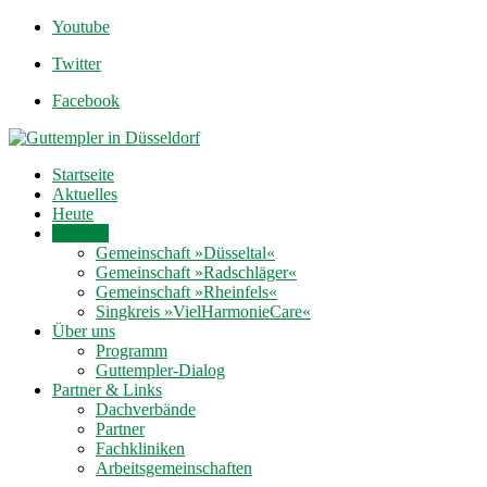
Youtube
Twitter
Facebook
Startseite
Aktuelles
Heute
Termine
Gemeinschaft »Düsseltal«
Gemeinschaft »Radschläger«
Gemeinschaft »Rheinfels«
Singkreis »VielHarmonieCare«
Über uns
Programm
Guttempler-Dialog
Partner & Links
Dachverbände
Partner
Fachkliniken
Arbeitsgemeinschaften