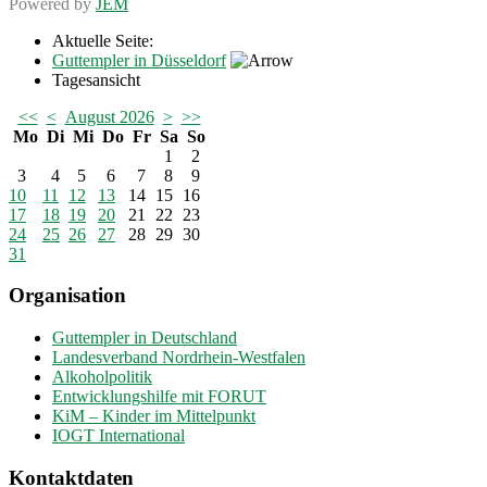
Powered by
JEM
Aktuelle Seite:
Guttempler in Düsseldorf
Tagesansicht
<<
<
August 2026
>
>>
Mo
Di
Mi
Do
Fr
Sa
So
1
2
3
4
5
6
7
8
9
10
11
12
13
14
15
16
17
18
19
20
21
22
23
24
25
26
27
28
29
30
31
Organisation
Guttempler in Deutschland
Landesverband Nordrhein-Westfalen
Alkoholpolitik
Entwicklungshilfe mit FORUT
KiM – Kinder im Mittelpunkt
IOGT International
Kontaktdaten