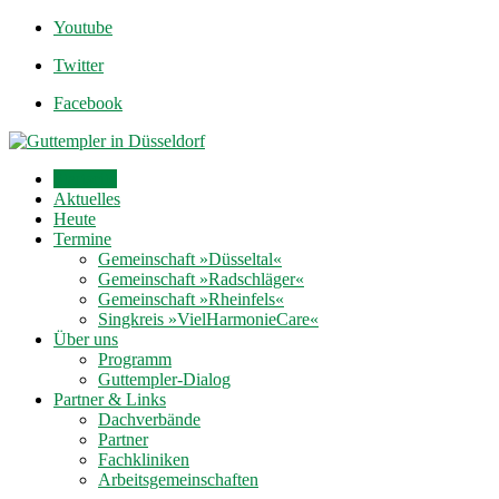
Youtube
Twitter
Facebook
Startseite
Aktuelles
Heute
Termine
Gemeinschaft »Düsseltal«
Gemeinschaft »Radschläger«
Gemeinschaft »Rheinfels«
Singkreis »VielHarmonieCare«
Über uns
Programm
Guttempler-Dialog
Partner & Links
Dachverbände
Partner
Fachkliniken
Arbeitsgemeinschaften