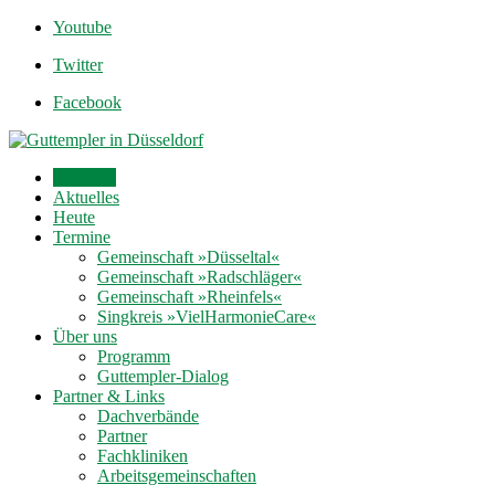
Youtube
Twitter
Facebook
Startseite
Aktuelles
Heute
Termine
Gemeinschaft »Düsseltal«
Gemeinschaft »Radschläger«
Gemeinschaft »Rheinfels«
Singkreis »VielHarmonieCare«
Über uns
Programm
Guttempler-Dialog
Partner & Links
Dachverbände
Partner
Fachkliniken
Arbeitsgemeinschaften