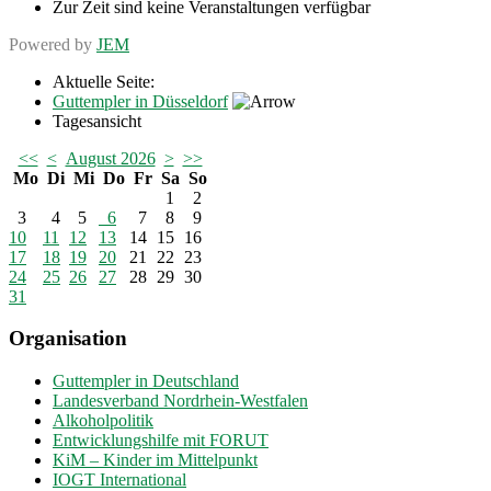
Zur Zeit sind keine Veranstaltungen verfügbar
Powered by
JEM
Aktuelle Seite:
Guttempler in Düsseldorf
Tagesansicht
<<
<
August 2026
>
>>
Mo
Di
Mi
Do
Fr
Sa
So
1
2
3
4
5
6
7
8
9
10
11
12
13
14
15
16
17
18
19
20
21
22
23
24
25
26
27
28
29
30
31
Organisation
Guttempler in Deutschland
Landesverband Nordrhein-Westfalen
Alkoholpolitik
Entwicklungshilfe mit FORUT
KiM – Kinder im Mittelpunkt
IOGT International