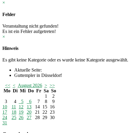
×
Fehler
Veranstaltung nicht gefunden!
Es ist ein Fehler aufgetreten!
×
Hinweis
Es gibt keine Kategorie oder es wurde keine Kategorie ausgewählt.
Aktuelle Seite:
Guttempler in Düsseldorf
<<
<
August 2026
>
>>
Mo
Di
Mi
Do
Fr
Sa
So
1
2
3
4
5
6
7
8
9
10
11
12
13
14
15
16
17
18
19
20
21
22
23
24
25
26
27
28
29
30
31