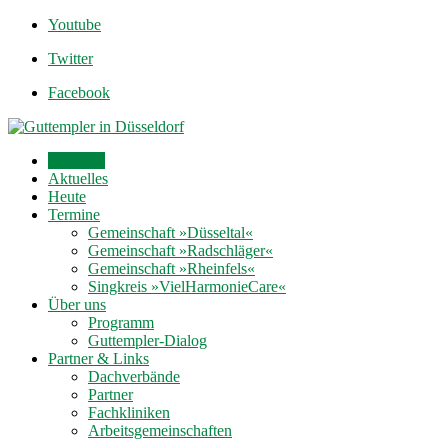
Youtube
Twitter
Facebook
Startseite
Aktuelles
Heute
Termine
Gemeinschaft »Düsseltal«
Gemeinschaft »Radschläger«
Gemeinschaft »Rheinfels«
Singkreis »VielHarmonieCare«
Über uns
Programm
Guttempler-Dialog
Partner & Links
Dachverbände
Partner
Fachkliniken
Arbeitsgemeinschaften