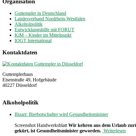
Organisation
Guttempler in Deutschland
Landesverband Nordrhein-Westfalen
Alkoholpolitik
Entwicklungshilfe mit FORUT
KiM – Kinder im Mittelpunkt
IOGT International
Kontaktdaten
Guttemplerhaus
Eisenstraße 49, Hofgebäude
40227 Düsseldorf
Alkoholpolitik
Bizarr: Bierbotschafter wird Gesundheitsminister
Screenshot Handwerksblatt
Wir kehren aus dem Urlaub zurü
gekürt, ist Gesundheitsminister geworden.
Weiterlesen